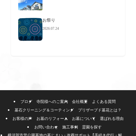
お祭り
2026.07.24
ブログ
寺院様へのご案内
会社概要
よくある質問
墓石クリーニング＆コーティング
プリザーブド墓花とは？
お客様の声
お墓のリフォーム
お墓について
選ばれる理由
お問い合わせ
施工事例
霊園を探す
横須賀市営公園墓地の墓じまい・改葬サポート【手続き代行・解