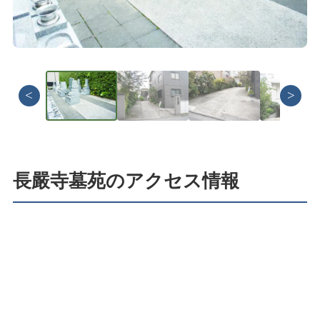
<
>
長嚴寺墓苑のアクセス情報