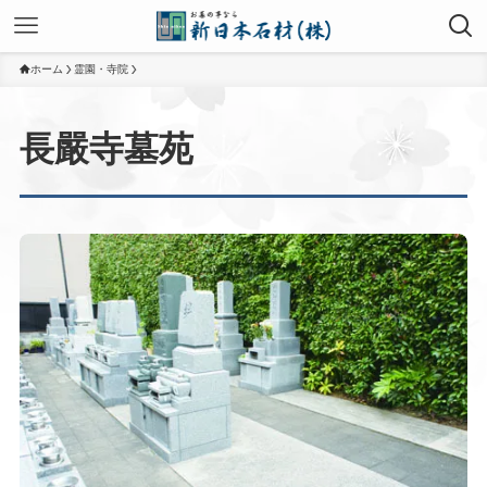
ホーム
霊園・寺院
長嚴寺墓苑