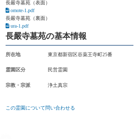
長嚴寺墓苑（表面）
omote-1.pdf
長嚴寺墓苑（裏面）
ura-1.pdf
長嚴寺墓苑の基本情報
所在地
東京都新宿区谷薬王寺町25番
霊園区分
民営霊園
宗教・宗派
浄土真宗
この霊園について問い合わせる