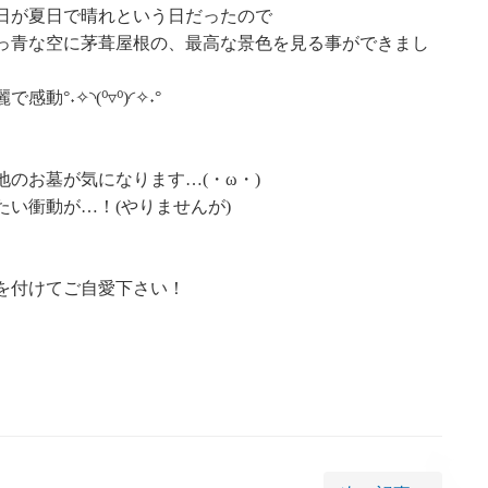
日が夏日で晴れという日だったので
っ青な空に茅葺屋根の、最高な景色を見る事ができまし
˖✧◝(⁰▿⁰)◜✧˖°
のお墓が気になります…(・ω・)
い衝動が…！(やりませんが)
を付けてご自愛下さい！