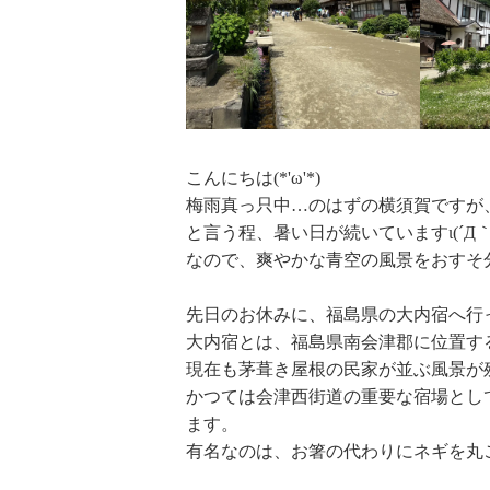
こんにちは(*'ω'*)
梅雨真っ只中…のはずの横須賀ですが
と言う程、暑い日が続いていますι(´Д｀
なので、爽やかな青空の風景をおすそ
先日のお休みに、福島県の大内宿へ行
大内宿とは、福島県南会津郡に位置す
現在も茅葺き屋根の民家が並ぶ風景が
かつては会津西街道の重要な宿場とし
ます。
有名なのは、お箸の代わりにネギを丸ご