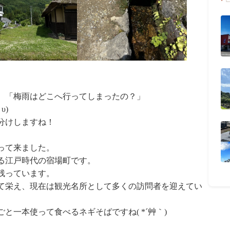
、「梅雨はどこへ行ってしまったの？」
υ)
分けしますね！
って来ました。
る江戸時代の宿場町です。
残っています。
て栄え、現在は観光名所として多くの訪問者を迎えてい
と一本使って食べるネギそばですね( *´艸｀)