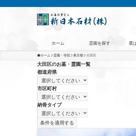
ホーム
霊園を探す
選
ホーム
霊園・寺院
東京都
大田区
大田区のお墓・霊園一覧
都道府県
市区町村
納骨タイプ
条件を適用する