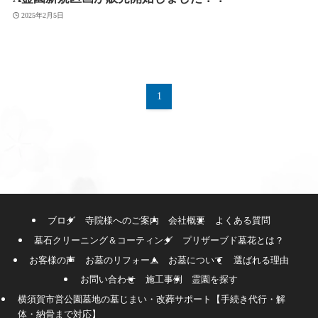
2025年2月5日
1
ブログ
寺院様へのご案内
会社概要
よくある質問
墓石クリーニング＆コーティング
プリザーブド墓花とは？
お客様の声
お墓のリフォーム
お墓について
選ばれる理由
お問い合わせ
施工事例
霊園を探す
横須賀市営公園墓地の墓じまい・改葬サポート【手続き代行・解
体・納骨まで対応】