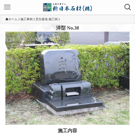
ホーム
施工事例
芝生墓地 施工例
洋型 No.38
施工内容