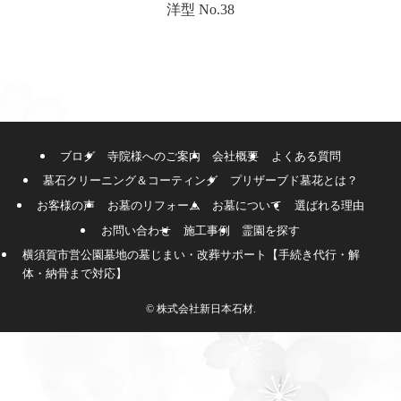
洋型 No.38
ブログ
寺院様へのご案内
会社概要
よくある質問
墓石クリーニング＆コーティング
プリザーブド墓花とは？
お客様の声
お墓のリフォーム
お墓について
選ばれる理由
お問い合わせ
施工事例
霊園を探す
横須賀市営公園墓地の墓じまい・改葬サポート【手続き代行・解
体・納骨まで対応】
©
株式会社新日本石材.