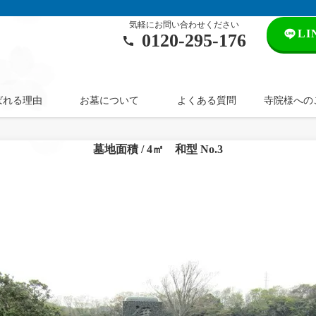
気軽にお問い合わせください
L
0120‐295‐176
ばれる理由
お墓について
よくある質問
寺院様への
墓地面積 / 4㎡ 和型 No.3