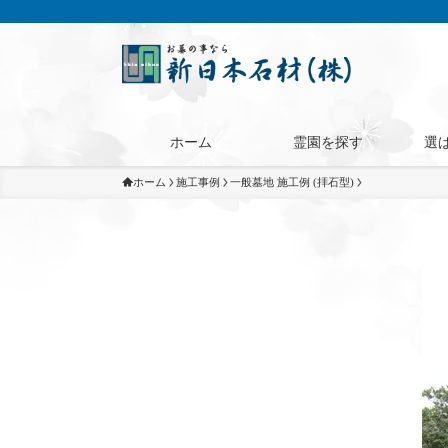
ホーム
霊園を探す
選
ホーム
施工事例
一般墓地 施工例 (拝石型)