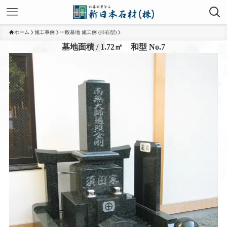
ホーム
施工事例
一般墓地 施工例 (拝石型)
墓地面積 / 1.72㎡ 和型 No.7