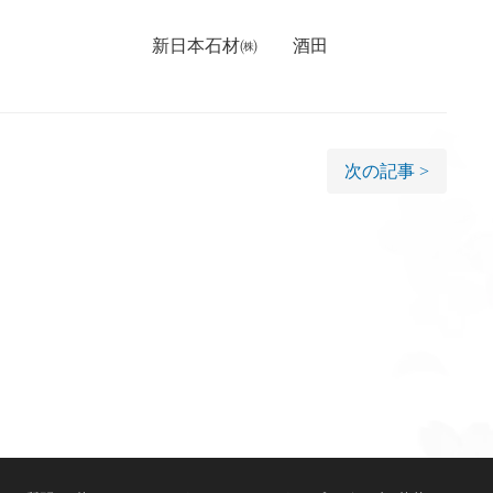
材㈱ 酒田
次の記事 >